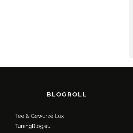
BLOGROLL
Tee & Gewürze Lux
TuningBlog.eu