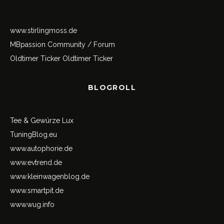
www.stirlingmoss.de
MBpassion Community / Forum
Oldtimer Ticker
Oldtimer Ticker
BLOGROLL
Tee & Gewürze Lux
TuningBlog.eu
www.autophorie.de
www.evtrend.de
www.kleinwagenblog.de
www.smartpit.de
www.wug.info