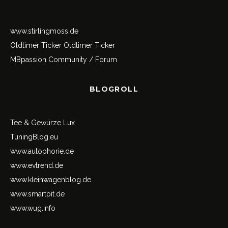
www.stirlingmoss.de
Oldtimer Ticker
Oldtimer Ticker
MBpassion Community / Forum
BLOGROLL
Tee & Gewürze Lux
TuningBlog.eu
www.autophorie.de
www.evtrend.de
www.kleinwagenblog.de
www.smartpit.de
www.wug.info