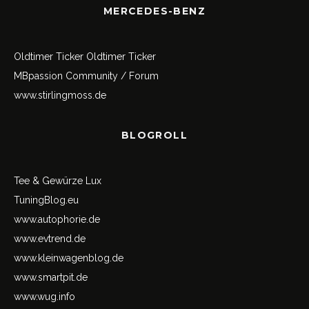
MERCEDES-BENZ
Oldtimer Ticker
Oldtimer Ticker
MBpassion Community / Forum
www.stirlingmoss.de
BLOGROLL
Tee & Gewürze Lux
TuningBlog.eu
www.autophorie.de
www.evtrend.de
www.kleinwagenblog.de
www.smartpit.de
www.wug.info