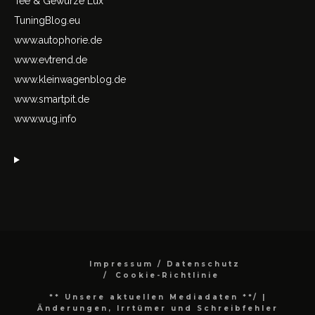
Tee & Gewürze Lux
TuningBlog.eu
www.autophorie.de
www.evtrend.de
www.kleinwagenblog.de
www.smartpit.de
www.wug.info
Impressum / Datenschutz
Cookie-Richtlinie
** Unsere aktuellen Mediadaten **/
|
Änderungen, Irrtümer und Schreibfehler