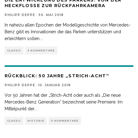
DIE ENTWICKLUNG DES PARKENS: VON DER
HECKFLOSSE ZUR RÜCKFAHRKAMERA
PHILIPP DEPPE
·
30. MAI 2018
In nahezu allen Epochen der Modellgeschichte von Mercedes-
Benz gibt es Innovationen die das Parken unterstützen und
erleichtern sollen.
...
CLASSIC
3 KOMMENTARE
RÜCKBLICK: 50 JAHRE „STRICH-ACHT“
PHILIPP DEPPE
·
10. JANUAR 2018
Vor 50 Jahren hat der „Strich-Acht oder auch als „Die neue
Mercedes-Benz Generation“ bezeichnet seine Premiere. Im
Mittelpunkt der
...
CLASSIC
HISTORIE
11 KOMMENTARE