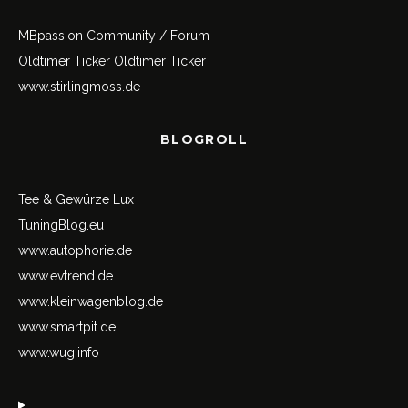
MBpassion Community / Forum
Oldtimer Ticker
Oldtimer Ticker
www.stirlingmoss.de
BLOGROLL
Tee & Gewürze Lux
TuningBlog.eu
www.autophorie.de
www.evtrend.de
www.kleinwagenblog.de
www.smartpit.de
www.wug.info