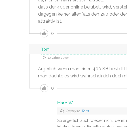
dass der 400er online bejubelt wird, versteh
dagegen keiner, allenfalls den 250 oder de
attraktiv ist.
0
Tom
10 Jahre zuvor
Ärgerlich wenn man einen 400 SB bestellt
man dachte es wird wahrscheinlich doch n
0
Marc W.
Reply to
Tom
So ärgerlich auch wieder nicht, denn: 
Markus, könntet Ihr bitte prüfen, woran 