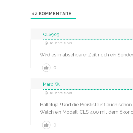
12
KOMMENTARE
CLS909
10 Jahre zuvor
Wird es in absehbarer Zeit noch ein Sond
0
Marc W.
10 Jahre zuvor
Halleluja ! Und die Preisliste ist auch schon
Welch ein Modell: CLS 400 mit dem ökonom
0