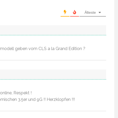
Älteste
ermodell geben vom CLS a la Grand Edition ?
 online, Respekt !
ischen 3.5er und 9G !! Herzklopfen !!!