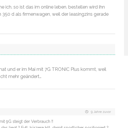
e ich. so ist das im online leben. bestellen wird ihn
n 350 d als firmenwagen, weil der leasingzins gerade
 hat und er im Mai mit 7G TRONIC Plus kommt, weil
icht mehr geändert…
9 Jahre zuvor
mit 9G steigt der Verbrauch !!
das liegt ? Evtl. kürzere HA, damit sportlicher positioniert ?