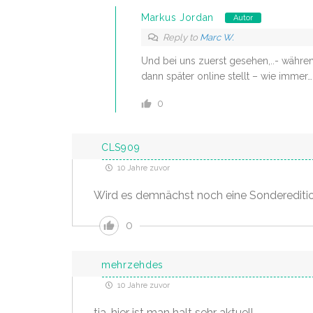
Markus Jordan
Autor
Reply to
Marc W.
Und bei uns zuerst gesehen,..- währe
dann später online stellt – wie immer…
0
CLS909
10 Jahre zuvor
Wird es demnächst noch eine Sonderedition
0
mehrzehdes
10 Jahre zuvor
tja, hier ist man halt sehr aktuell.