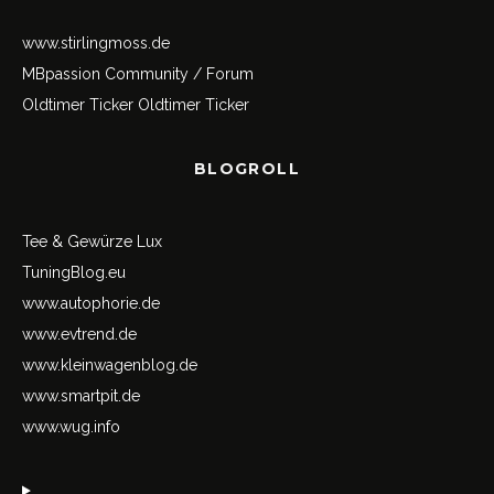
www.stirlingmoss.de
MBpassion Community / Forum
Oldtimer Ticker
Oldtimer Ticker
BLOGROLL
Tee & Gewürze Lux
TuningBlog.eu
www.autophorie.de
www.evtrend.de
www.kleinwagenblog.de
www.smartpit.de
www.wug.info