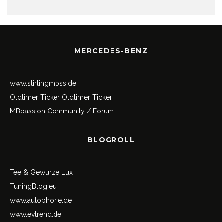
MERCEDES-BENZ
www.stirlingmoss.de
Oldtimer Ticker
Oldtimer Ticker
MBpassion Community / Forum
BLOGROLL
Tee & Gewürze Lux
TuningBlog.eu
www.autophorie.de
www.evtrend.de