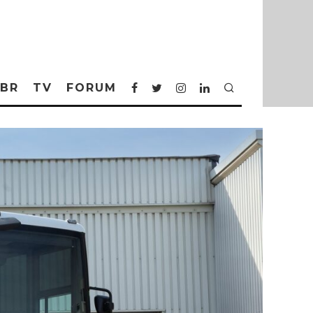
BR
TV
FORUM