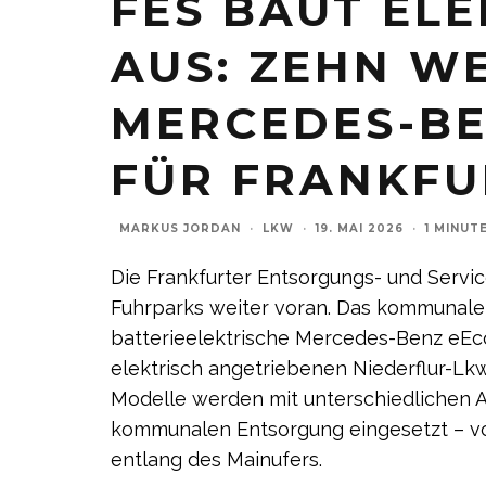
FES BAUT EL
AUS: ZEHN W
MERCEDES-BE
FÜR FRANKFU
MARKUS JORDAN
·
LKW
·
19. MAI 2026
·
1 MINUT
Die Frankfurter Entsorgungs- und Service
Fuhrparks weiter voran. Das kommunale
batterieelektrische Mercedes-Benz eEcon
elektrisch angetriebenen Niederflur-Lk
Modelle werden mit unterschiedlichen 
kommunalen Entsorgung eingesetzt – v
entlang des Mainufers.