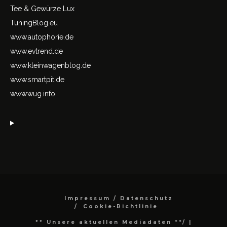
Tee & Gewürze Lux
TuningBlog.eu
www.autophorie.de
www.evtrend.de
www.kleinwagenblog.de
www.smartpit.de
www.wug.info
Impressum / Datenschutz
Cookie-Richtlinie
** Unsere aktuellen Mediadaten **/
|