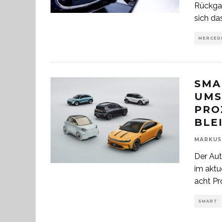
Rückga
sich da
MERCED
SMA
UMS
PRO
BLE
MARKUS
Der Aut
im aktu
acht P
SMART