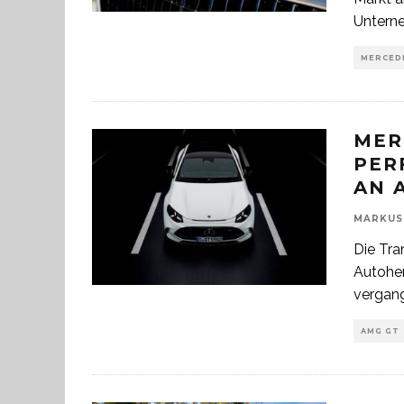
Untern
MERCED
MER
PER
AN 
MARKUS
Die Tra
Autoher
vergan
AMG GT