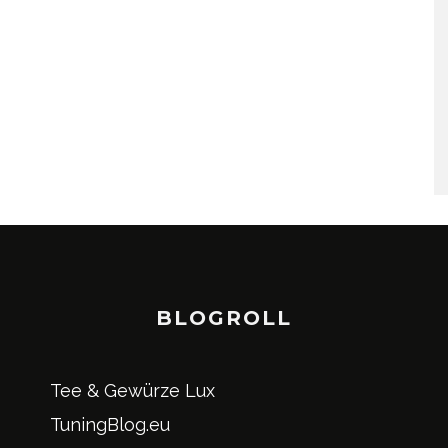
BLOGROLL
Tee & Gewürze Lux
TuningBlog.eu