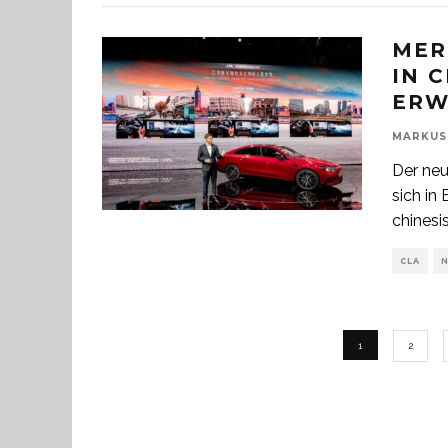
MER
IN 
ERW
MARKUS
Der neu
sich in
chinesi
CLA
1
2