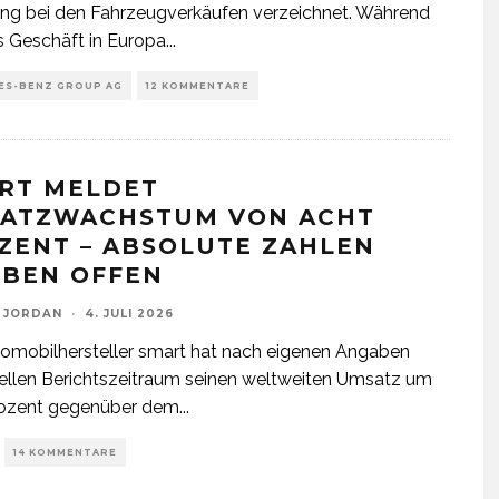
ng bei den Fahrzeugverkäufen verzeichnet. Während
s Geschäft in Europa
...
ES-BENZ GROUP AG
12 KOMMENTARE
RT MELDET
ATZWACHSTUM VON ACHT
ZENT – ABSOLUTE ZAHLEN
IBEN OFFEN
 JORDAN
·
4. JULI 2026
omobilhersteller smart hat nach eigenen Angaben
ellen Berichtszeitraum seinen weltweiten Umsatz um
rozent gegenüber dem
...
14 KOMMENTARE