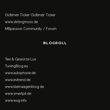
Oldtimer Ticker
Oldtimer Ticker
www.stirlingmoss.de
MBpassion Community / Forum
BLOGROLL
Tee & Gewürze Lux
TuningBlog.eu
www.autophorie.de
www.evtrend.de
www.kleinwagenblog.de
www.smartpit.de
www.wug.info