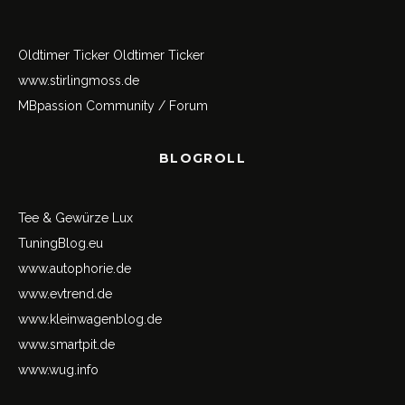
Oldtimer Ticker
Oldtimer Ticker
www.stirlingmoss.de
MBpassion Community / Forum
BLOGROLL
Tee & Gewürze Lux
TuningBlog.eu
www.autophorie.de
www.evtrend.de
www.kleinwagenblog.de
www.smartpit.de
www.wug.info