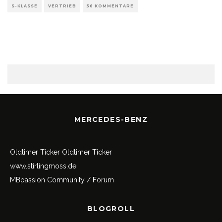
S-KLASSE
VERTRIEB
56 KOMMENTARE
MERCEDES-BENZ
Oldtimer Ticker
Oldtimer Ticker
www.stirlingmoss.de
MBpassion Community / Forum
BLOGROLL