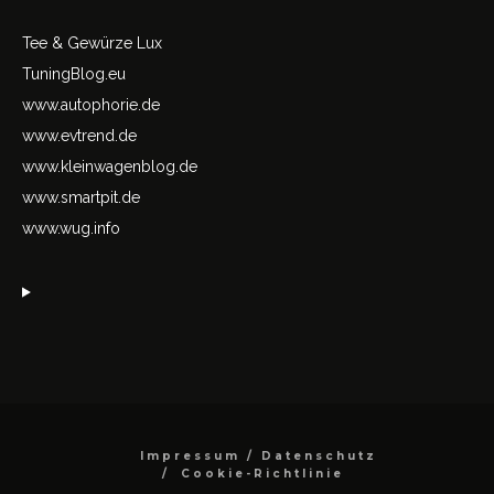
Tee & Gewürze Lux
TuningBlog.eu
www.autophorie.de
www.evtrend.de
www.kleinwagenblog.de
www.smartpit.de
www.wug.info
Impressum / Datenschutz
Cookie-Richtlinie