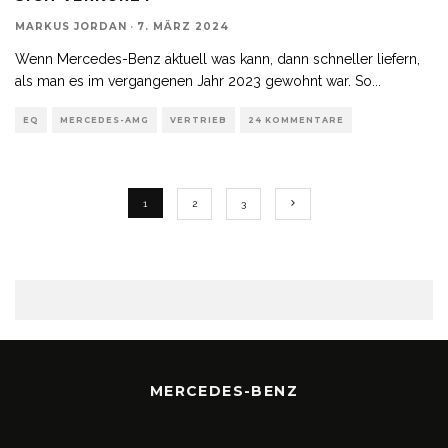
MARKUS JORDAN
·
7. MÄRZ 2024
Wenn Mercedes-Benz aktuell was kann, dann schneller liefern,
als man es im vergangenen Jahr 2023 gewohnt war. So
...
EQ
MERCEDES-AMG
VERTRIEB
24 KOMMENTARE
1
2
3
MERCEDES-BENZ