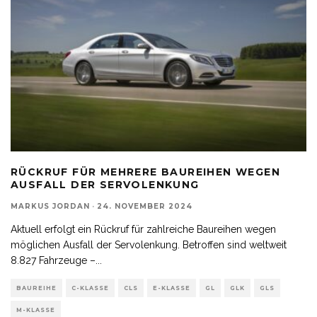
RÜCKRUF FÜR MEHRERE BAUREIHEN WEGEN
AUSFALL DER SERVOLENKUNG
MARKUS JORDAN
·
24. NOVEMBER 2024
Aktuell erfolgt ein Rückruf für zahlreiche Baureihen wegen
möglichen Ausfall der Servolenkung. Betroffen sind weltweit
8.827 Fahrzeuge –
...
BAUREIHE
C-KLASSE
CLS
E-KLASSE
GL
GLK
GLS
M-KLASSE