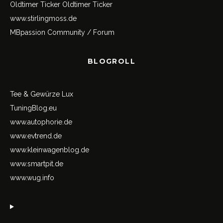
Oldtimer Ticker
Oldtimer Ticker
www.stirlingmoss.de
MBpassion Community / Forum
BLOGROLL
Tee & Gewürze Lux
TuningBlog.eu
www.autophorie.de
www.evtrend.de
www.kleinwagenblog.de
www.smartpit.de
www.wug.info