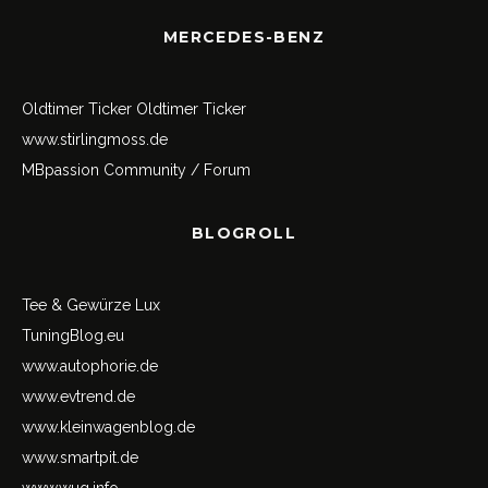
MERCEDES-BENZ
Oldtimer Ticker
Oldtimer Ticker
www.stirlingmoss.de
MBpassion Community / Forum
BLOGROLL
Tee & Gewürze Lux
TuningBlog.eu
www.autophorie.de
www.evtrend.de
www.kleinwagenblog.de
www.smartpit.de
www.wug.info