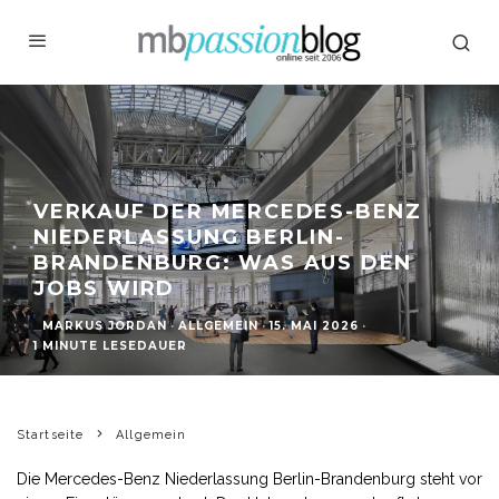
VERKAUF DER MERCEDES-BENZ
NIEDERLASSUNG BERLIN-
BRANDENBURG: WAS AUS DEN
JOBS WIRD
MARKUS JORDAN
·
ALLGEMEIN
·
15. MAI 2026
·
1 MINUTE LESEDAUER
Startseite
Allgemein
Die Mercedes-Benz Niederlassung Berlin-Brandenburg steht vor