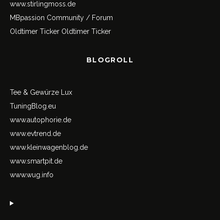
www.stirlingmoss.de
MBpassion Community / Forum
Oldtimer Ticker
Oldtimer Ticker
BLOGROLL
Tee & Gewürze Lux
TuningBlog.eu
www.autophorie.de
www.evtrend.de
www.kleinwagenblog.de
www.smartpit.de
www.wug.info