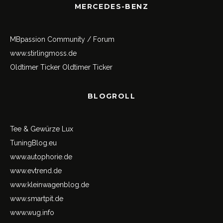
MERCEDES-BENZ
MBpassion Community / Forum
www.stirlingmoss.de
Oldtimer Ticker
Oldtimer Ticker
BLOGROLL
Tee & Gewürze Lux
TuningBlog.eu
www.autophorie.de
www.evtrend.de
www.kleinwagenblog.de
www.smartpit.de
www.wug.info