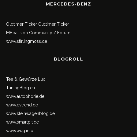
MERCEDES-BENZ
Oldtimer Ticker
Oldtimer Ticker
MBpassion Community / Forum
www.stirlingmoss.de
BLOGROLL
Tee & Gewürze Lux
TuningBlog.eu
www.autophorie.de
www.evtrend.de
www.kleinwagenblog.de
www.smartpit.de
www.wug.info