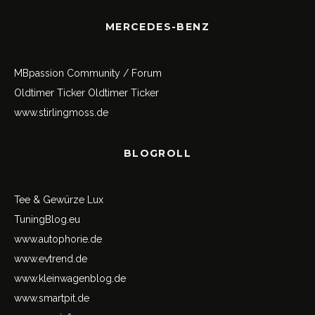
MERCEDES-BENZ
MBpassion Community / Forum
Oldtimer Ticker
Oldtimer Ticker
www.stirlingmoss.de
BLOGROLL
Tee & Gewürze Lux
TuningBlog.eu
www.autophorie.de
www.evtrend.de
www.kleinwagenblog.de
www.smartpit.de