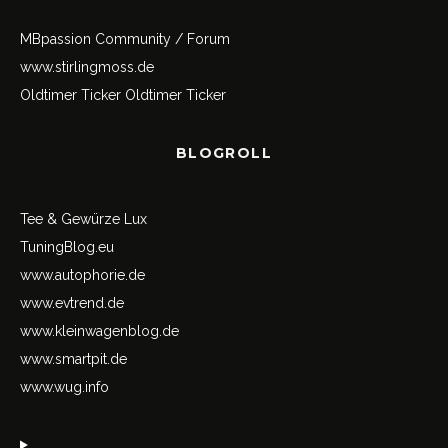
MBpassion Community / Forum
www.stirlingmoss.de
Oldtimer Ticker
Oldtimer Ticker
BLOGROLL
Tee & Gewürze Lux
TuningBlog.eu
www.autophorie.de
www.evtrend.de
www.kleinwagenblog.de
www.smartpit.de
www.wug.info