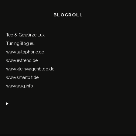
BLOGROLL
Tee & Gewürze Lux
TuningBlog.eu
www.autophorie.de
www.evtrend.de
www.kleinwagenblog.de
www.smartpit.de
www.wug.info