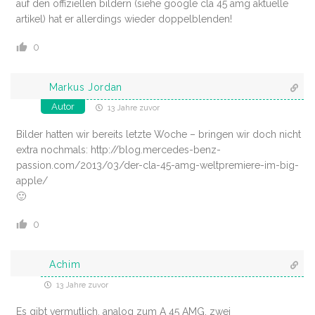
auf den offiziellen bildern (siehe google cla 45 amg aktuelle
artikel) hat er allerdings wieder doppelblenden!
0
Markus Jordan
Autor
13 Jahre zuvor
Bilder hatten wir bereits letzte Woche – bringen wir doch nicht
extra nochmals:
http://blog.mercedes-benz-
passion.com/2013/03/der-cla-45-amg-weltpremiere-im-big-
apple/
🙂
0
Achim
13 Jahre zuvor
Es gibt vermutlich, analog zum A 45 AMG, zwei