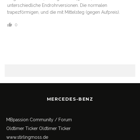
unterschiedliche Endrohrversionen. Die normalen
trapezförmigen, und die mit Mittelsteg (gegen Aufpreis).
0
MERCEDES-BENZ
MBpassion Community / Forum
Oldtimer Ticker
Oldtimer Ticker
www.stirlingmoss.de