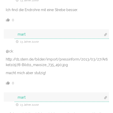
13 Jahre zuvor
Ich find die Endrohre mit eine Strebe besser.
0
mart
13 Jahre zuvor
@ck:
http://d1.stern.de/bilder/import/pressinform/2013/03/27/Arti
kel10978-Bild11_maxsize_735_490.jpg
macht mich aber stutzig!
0
mart
13 Jahre zuvor