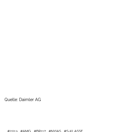
Quelle: Daimler AG
2013
AMG
BR117
NYIAS
S-KLASSE