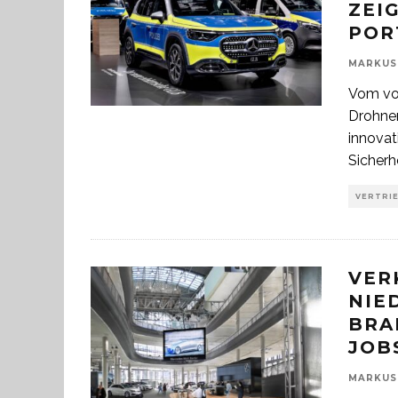
ZEI
POR
MARKUS
Vom vol
Drohnen
innovat
Sicherh
VERTRI
VER
NIE
BRA
JOB
MARKUS