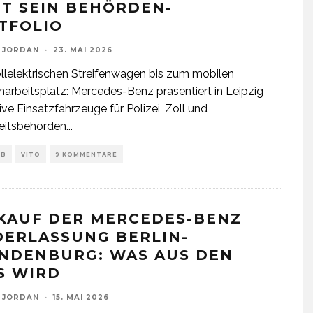
GT SEIN BEHÖRDEN-
TFOLIO
 JORDAN
·
23. MAI 2026
lelektrischen Streifenwagen bis zum mobilen
arbeitsplatz: Mercedes-Benz präsentiert in Leipzig
ive Einsatzfahrzeuge für Polizei, Zoll und
eitsbehörden
...
EB
VITO
9 KOMMENTARE
KAUF DER MERCEDES-BENZ
DERLASSUNG BERLIN-
NDENBURG: WAS AUS DEN
S WIRD
 JORDAN
·
15. MAI 2026