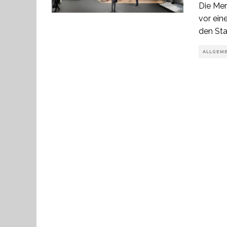
Die Mer
vor ei
den Sta
ALLGEM