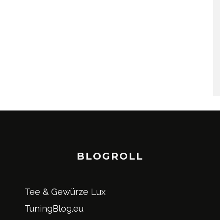
BLOGROLL
Tee & Gewürze Lux
TuningBlog.eu