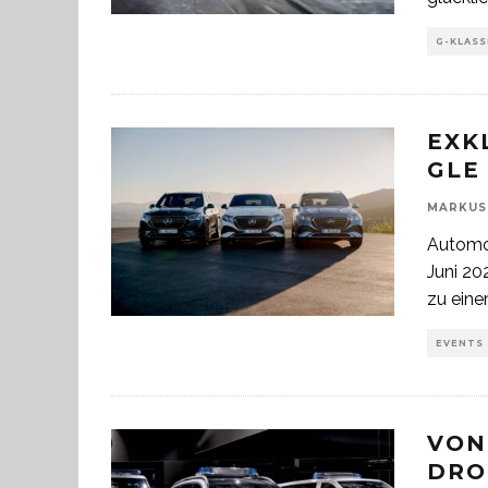
G-KLASS
EXK
GLE
MARKUS
Automob
Juni 20
zu ein
EVENTS
VON
DRO