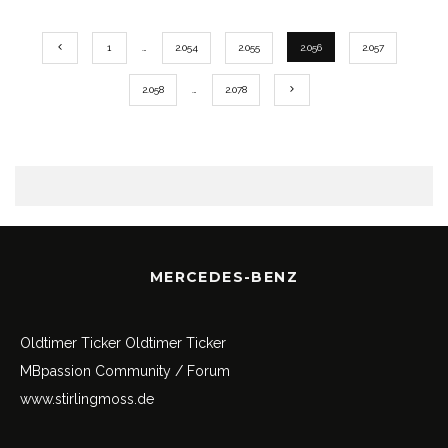
1
…
2.054
2.055
2.056
2.057
2.058
…
2.078
MERCEDES-BENZ
Oldtimer Ticker
Oldtimer Ticker
MBpassion Community / Forum
www.stirlingmoss.de