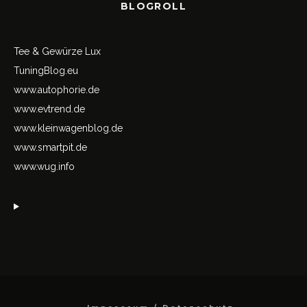
BLOGROLL
Tee & Gewürze Lux
TuningBlog.eu
www.autophorie.de
www.evtrend.de
www.kleinwagenblog.de
www.smartpit.de
www.wug.info