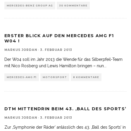
MERCEDES-BENZ GROUP AG
30 KOMMENTARE
ERSTER BLICK AUF DEN MERCEDES AMG F1
W04 !
MARKUS JORDAN
·
3. FEBRUAR 2013
Der W04 soll im Jahr 2013 die Wende für das Silberpfeil-Team
mit Nico Rosberg und Lewis Hamilton bringen – nun
...
MERCEDES-AMG F1
MOTORSPORT
8 KOMMENTARE
DTM MITTENDRIN BEIM 43. ‚BALL DES SPORTS’
MARKUS JORDAN
·
3. FEBRUAR 2013
Zur ‚Symphonie der Räder’ anlässlich des 43. ‚Ball des Sports’ in