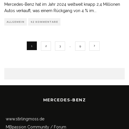
Mercedes-Benz hat im Jahr 2024 weltweit knapp 2,4 Millionen
Autos verkauft, was einem Rückgang von 4 % im
...
ALLGEMEIN
42 KOMMENTARE
1
2
3
…
9
MERCEDES-BENZ
www.stirlingmoss.de
MBpassion Community / Forum