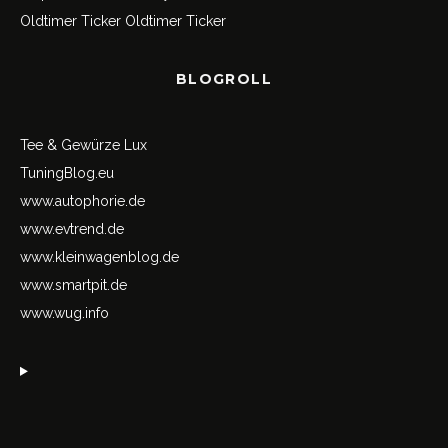
Oldtimer Ticker
Oldtimer Ticker
BLOGROLL
Tee & Gewürze Lux
TuningBlog.eu
www.autophorie.de
www.evtrend.de
www.kleinwagenblog.de
www.smartpit.de
www.wug.info