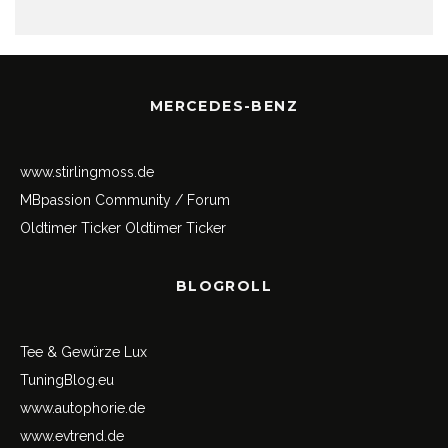
MERCEDES-BENZ
www.stirlingmoss.de
MBpassion Community / Forum
Oldtimer Ticker
Oldtimer Ticker
BLOGROLL
Tee & Gewürze Lux
TuningBlog.eu
www.autophorie.de
www.evtrend.de