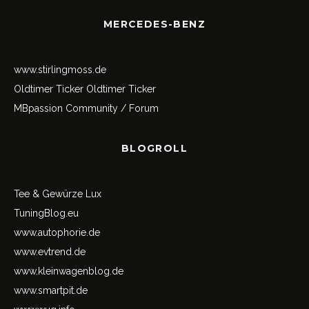
MERCEDES-BENZ
www.stirlingmoss.de
Oldtimer Ticker
Oldtimer Ticker
MBpassion Community / Forum
BLOGROLL
Tee & Gewürze Lux
TuningBlog.eu
www.autophorie.de
www.evtrend.de
www.kleinwagenblog.de
www.smartpit.de