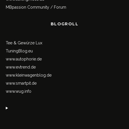
MBpassion Community / Forum
BLOGROLL
Tee & Gewürze Lux
TuningBlog.eu
www.autophorie.de
www.evtrend.de
www.kleinwagenblog.de
www.smartpit.de
www.wug.info