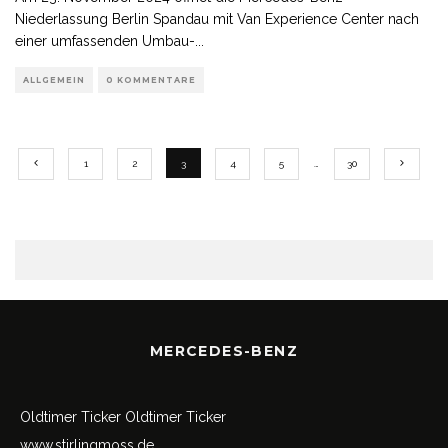
Niederlassung Berlin Spandau mit Van Experience Center nach
einer umfassenden Umbau-
...
ALLGEMEIN
0 KOMMENTARE
1
2
3
4
5
…
30
MERCEDES-BENZ
Oldtimer Ticker
Oldtimer Ticker
www.stirlingmoss.de