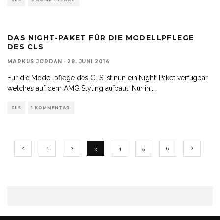
CLS
9 KOMMENTARE
DAS NIGHT-PAKET FÜR DIE MODELLPFLEGE
DES CLS
MARKUS JORDAN
·
28. JUNI 2014
Für die Modellpflege des CLS ist nun ein Night-Paket verfügbar,
welches auf dem AMG Styling aufbaut. Nur in
...
CLS
1 KOMMENTAR
1
2
3
4
5
6