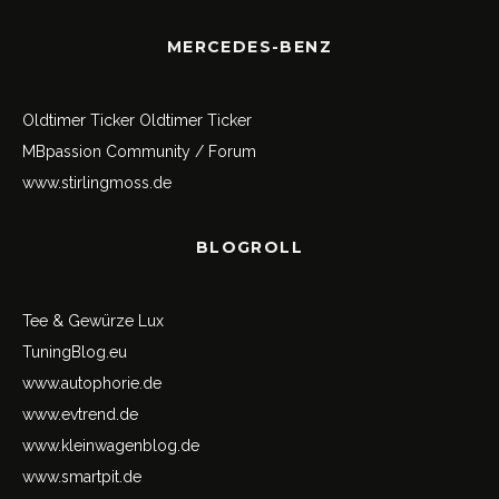
MERCEDES-BENZ
Oldtimer Ticker
Oldtimer Ticker
MBpassion Community / Forum
www.stirlingmoss.de
BLOGROLL
Tee & Gewürze Lux
TuningBlog.eu
www.autophorie.de
www.evtrend.de
www.kleinwagenblog.de
www.smartpit.de