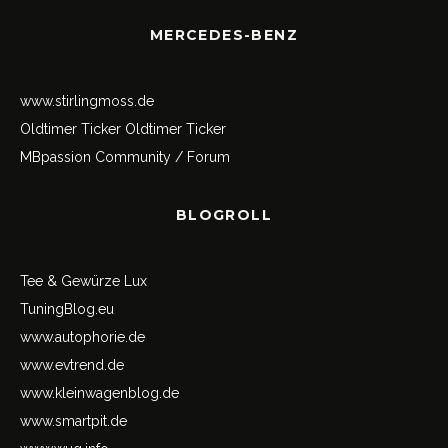
MERCEDES-BENZ
www.stirlingmoss.de
Oldtimer Ticker
Oldtimer Ticker
MBpassion Community / Forum
BLOGROLL
Tee & Gewürze Lux
TuningBlog.eu
www.autophorie.de
www.evtrend.de
www.kleinwagenblog.de
www.smartpit.de