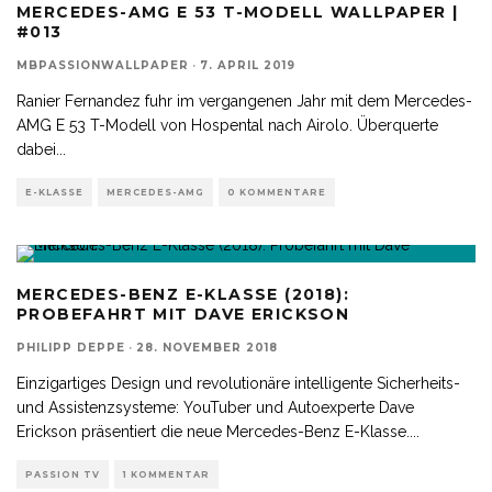
MERCEDES-AMG E 53 T-MODELL WALLPAPER |
#013
MBPASSIONWALLPAPER
·
7. APRIL 2019
Ranier Fernandez fuhr im vergangenen Jahr mit dem Mercedes-
AMG E 53 T-Modell von Hospental nach Airolo. Überquerte
dabei
...
E-KLASSE
MERCEDES-AMG
0 KOMMENTARE
MERCEDES-BENZ E-KLASSE (2018):
PROBEFAHRT MIT DAVE ERICKSON
PHILIPP DEPPE
·
28. NOVEMBER 2018
Einzigartiges Design und revolutionäre intelligente Sicherheits-
und Assistenzsysteme: YouTuber und Autoexperte Dave
Erickson präsentiert die neue Mercedes-Benz E-Klasse.
...
PASSION TV
1 KOMMENTAR