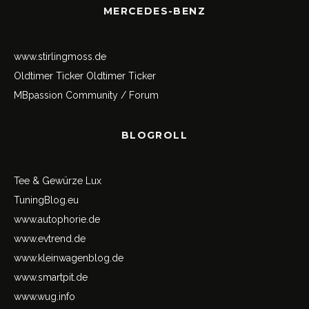
MERCEDES-BENZ
www.stirlingmoss.de
Oldtimer Ticker
Oldtimer Ticker
MBpassion Community / Forum
BLOGROLL
Tee & Gewürze Lux
TuningBlog.eu
www.autophorie.de
www.evtrend.de
www.kleinwagenblog.de
www.smartpit.de
www.wug.info