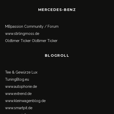
MERCEDES-BENZ
MBpassion Community / Forum
www.stirlingmoss.de
Oldtimer Ticker
Oldtimer Ticker
BLOGROLL
Tee & Gewürze Lux
TuningBlog.eu
www.autophorie.de
www.evtrend.de
www.kleinwagenblog.de
www.smartpit.de