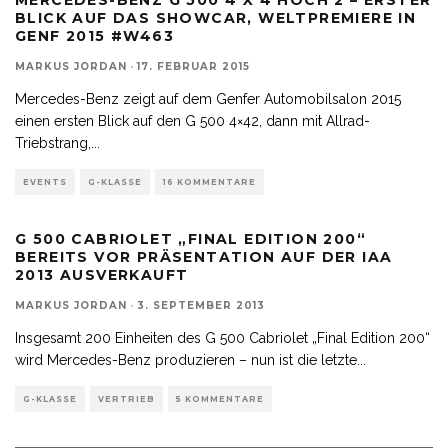
MERCEDES-BENZ G 500 4 X 4 HOCH 2 – ERSTER
BLICK AUF DAS SHOWCAR, WELTPREMIERE IN
GENF 2015 #W463
MARKUS JORDAN
·
17. FEBRUAR 2015
Mercedes-Benz zeigt auf dem Genfer Automobilsalon 2015
einen ersten Blick auf den G 500 4×42, dann mit Allrad-
Triebstrang,
...
EVENTS
G-KLASSE
16 KOMMENTARE
G 500 CABRIOLET „FINAL EDITION 200“
BEREITS VOR PRÄSENTATION AUF DER IAA
2013 AUSVERKAUFT
MARKUS JORDAN
·
3. SEPTEMBER 2013
Insgesamt 200 Einheiten des G 500 Cabriolet „Final Edition 200“
wird Mercedes-Benz produzieren – nun ist die letzte
...
G-KLASSE
VERTRIEB
5 KOMMENTARE