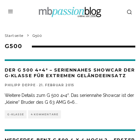
Startseite
G500
G500
DER G 500 4×4² – SERIENNAHES SHOWCAR DER
G-KLASSE FÜR EXTREMEN GELÄNDEEINSATZ
PHILIPP DEPPE
·
21. FEBRUAR 2015
Weitere Details zum G 500 4×4². Das seriennahe Showcar ist der
„kleine“ Bruder des G 63 AMG 6×6
...
G-KLASSE
4 KOMMENTARE