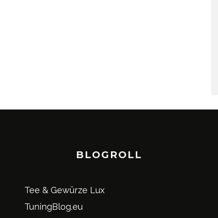
BLOGROLL
Tee & Gewürze Lux
TuningBlog.eu