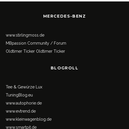
MERCEDES-BENZ
www.stirlingmoss.de
MBpassion Community / Forum
Oldtimer Ticker
Oldtimer Ticker
BLOGROLL
Tee & Gewürze Lux
TuningBlog.eu
www.autophorie.de
www.evtrend.de
www.kleinwagenblog.de
www.smartpit.de