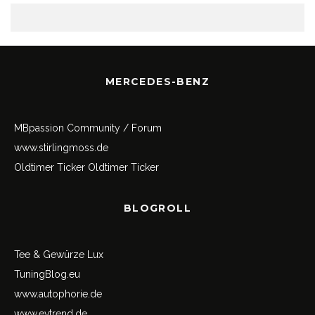
MERCEDES-BENZ
MBpassion Community / Forum
www.stirlingmoss.de
Oldtimer Ticker
Oldtimer Ticker
BLOGROLL
Tee & Gewürze Lux
TuningBlog.eu
www.autophorie.de
www.evtrend.de