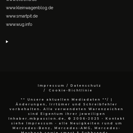
www.kleinwagenblog.de
www.smartpit.de
www.wug.info
Impressum / Datenschutz
Cookie-Richtlinie
** Unsere aktuellen Mediadaten **/
|
Änderungen, Irrtümer und Schreibfehler
vorbehalten. Alle verwendeten Warenzeichen
sind Eigentum ihrer jeweiligen
Inhaber.mbpassion.de, © 2006-2025 - Kontakt
siehe Impressum - alle Neuigkeiten rund um
Mercedes-Benz, Mercedes-AMG, Mercedes-
Maybach sowie smart & Subbrands..