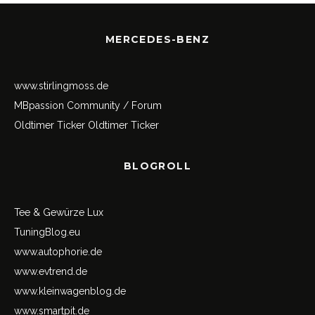
MERCEDES-BENZ
www.stirlingmoss.de
MBpassion Community / Forum
Oldtimer Ticker
Oldtimer Ticker
BLOGROLL
Tee & Gewürze Lux
TuningBlog.eu
www.autophorie.de
www.evtrend.de
www.kleinwagenblog.de
www.smartpit.de