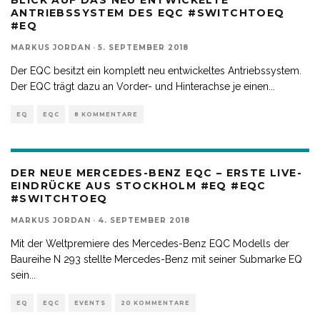
BLICK AUF DAS NEU ENTWICKELTE
ANTRIEBSSYSTEM DES EQC #SWITCHTOEQ
#EQ
MARKUS JORDAN
·
5. SEPTEMBER 2018
Der EQC besitzt ein komplett neu entwickeltes Antriebssystem.
Der EQC trägt dazu an Vorder- und Hinterachse je einen
...
EQ
EQC
8 KOMMENTARE
DER NEUE MERCEDES-BENZ EQC – ERSTE LIVE-
EINDRÜCKE AUS STOCKHOLM #EQ #EQC
#SWITCHTOEQ
MARKUS JORDAN
·
4. SEPTEMBER 2018
Mit der Weltpremiere des Mercedes-Benz EQC Modells der
Baureihe N 293 stellte Mercedes-Benz mit seiner Submarke EQ
sein
...
EQ
EQC
EVENTS
20 KOMMENTARE