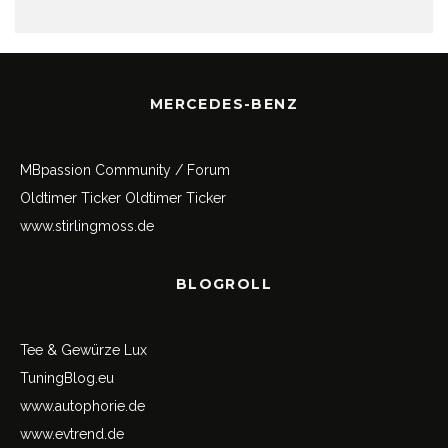
MERCEDES-BENZ
MBpassion Community / Forum
Oldtimer Ticker
Oldtimer Ticker
www.stirlingmoss.de
BLOGROLL
Tee & Gewürze Lux
TuningBlog.eu
www.autophorie.de
www.evtrend.de