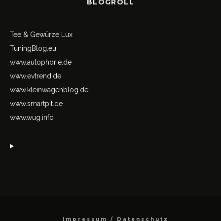
BLOGROLL
Tee & Gewürze Lux
TuningBlog.eu
www.autophorie.de
www.evtrend.de
www.kleinwagenblog.de
www.smartpit.de
www.wug.info
Impressum / Datenschutz