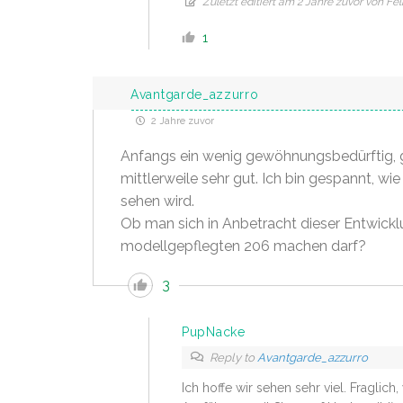
Zuletzt editiert am 2 Jahre zuvor von Fel
1
Avantgarde_azzurro
2 Jahre zuvor
Anfangs ein wenig gewöhnungsbedürftig, ge
mittlerweile sehr gut. Ich bin gespannt, wi
sehen wird.
Ob man sich in Anbetracht dieser Entwick
modellgepflegten 206 machen darf?
3
PupNacke
Reply to
Avantgarde_azzurro
Ich hoffe wir sehen sehr viel. Fraglic