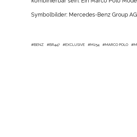
kombinierbar sein. Ein Marco Polo Model
Symbolbilder: Mercedes-Benz Group AG
BENZ
BR447
EXCLUSIVE
M254
MARCO POLO
M