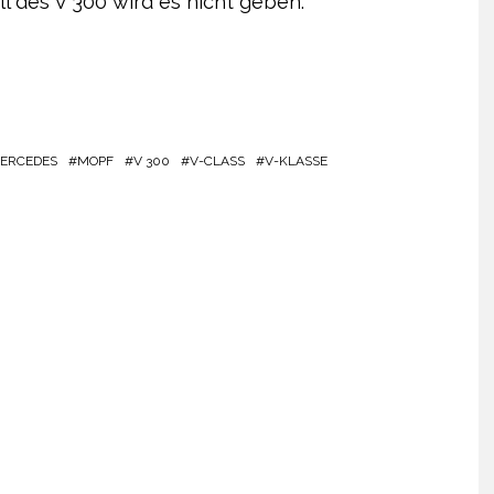
l des V 300 wird es nicht geben.
ERCEDES
MOPF
V 300
V-CLASS
V-KLASSE