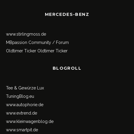
MERCEDES-BENZ
www.stirlingmoss.de
MBpassion Community / Forum
Oldtimer Ticker
Oldtimer Ticker
BLOGROLL
Tee & Gewürze Lux
TuningBlog.eu
www.autophorie.de
www.evtrend.de
www.kleinwagenblog.de
www.smartpit.de