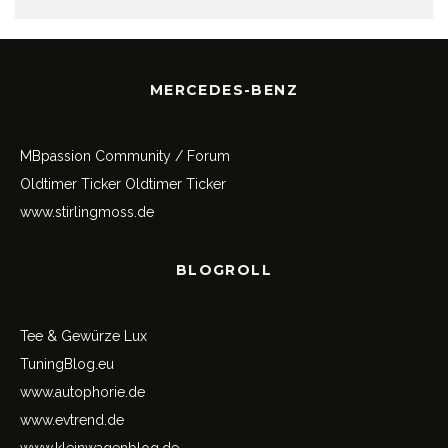
MERCEDES-BENZ
MBpassion Community / Forum
Oldtimer Ticker
Oldtimer Ticker
www.stirlingmoss.de
BLOGROLL
Tee & Gewürze Lux
TuningBlog.eu
www.autophorie.de
www.evtrend.de
www.kleinwagenblog.de