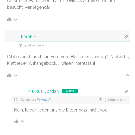
Österreich. Hab schon mal ein UNIMOG-Treffen mit ihm
besucht, war legendär
0
Frank E.
3 Jahre zuvor
Gibt es auch noch ein Foto vom Heck des Unimog? Zapfwelle,
Kraftheber, Anhängebock, … wären interessant
0
Markus Jordan
Autor
Reply to
Frank E.
3 Jahre zuvor
Nein, leider liegen uns die Bilder dazu nicht vor.
0