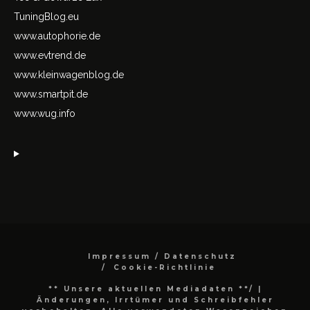
TuningBlog.eu
www.autophorie.de
www.evtrend.de
www.kleinwagenblog.de
www.smartpit.de
www.wug.info
Impressum / Datenschutz
Cookie-Richtlinie
** Unsere aktuellen Mediadaten **/
|
Änderungen, Irrtümer und Schreibfehler