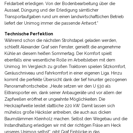
Feldarbeit erledigen. Von der Bodenbearbeitung über die
Aussaat, Düngung und der Erledigung sämtlicher
Transportaufgaben rund um einen landwirtschaftlichen Betrieb
liefert der Unimog immer die passende Antwort.“
Technische Perfektion
Während schon die nächsten Strohstapel geladen werden,
schließt Alexander Graf sein Fenster, genießt die angenehme
Kühle an diesem heißen Sommertag. Der Komfort spielt
ebenfalls eine wesentliche Rolle im Arbeitsleben mit dem
Unimog. Im Vergleich zu großen Traktoren spielen Sitzkomfort,
Geräuschniveau und Fahrkomfort in einer eigenen Liga. Hinzu
kommt die perfekte Übersicht dank der tief hinunter gezogenen
Panoramafrontscheibe. „Heute setzen wir den U 530 als
Eiltransporter ein, dank seiner Anbaugeräte und vor allem der
Zapfwellen eröffnet er ungeahnte Möglichkeiten. Die
Heckzapfwelle leistet stattliche 220 kW. Damit lassen sich
mühelos große Häcksler antreiben, die auch aus dicken
Baumstämmen Kleinholz machen. Selbst den Wegebau und die
Instandhaltung erledigen wir mit der richtigen Fräse am Heck
unseres Unimog selbst“, gibt Graf Einblicke in das