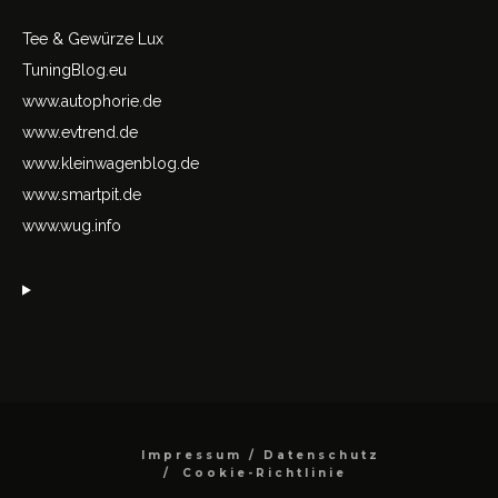
Tee & Gewürze Lux
TuningBlog.eu
www.autophorie.de
www.evtrend.de
www.kleinwagenblog.de
www.smartpit.de
www.wug.info
Impressum / Datenschutz
Cookie-Richtlinie