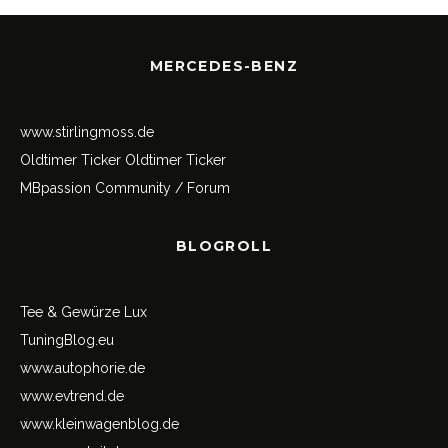
MERCEDES-BENZ
www.stirlingmoss.de
Oldtimer Ticker
Oldtimer Ticker
MBpassion Community / Forum
BLOGROLL
Tee & Gewürze Lux
TuningBlog.eu
www.autophorie.de
www.evtrend.de
www.kleinwagenblog.de