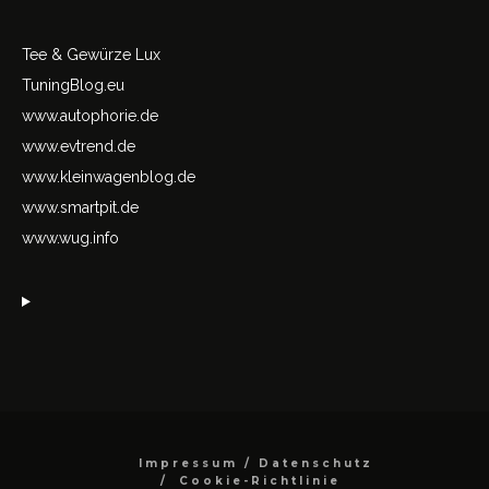
Tee & Gewürze Lux
TuningBlog.eu
www.autophorie.de
www.evtrend.de
www.kleinwagenblog.de
www.smartpit.de
www.wug.info
Impressum / Datenschutz
Cookie-Richtlinie