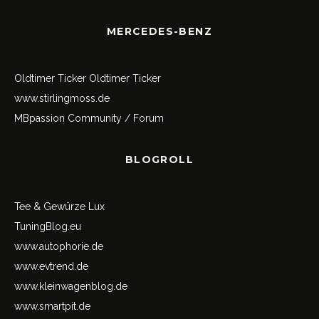
MERCEDES-BENZ
Oldtimer Ticker
Oldtimer Ticker
www.stirlingmoss.de
MBpassion Community / Forum
BLOGROLL
Tee & Gewürze Lux
TuningBlog.eu
www.autophorie.de
www.evtrend.de
www.kleinwagenblog.de
www.smartpit.de