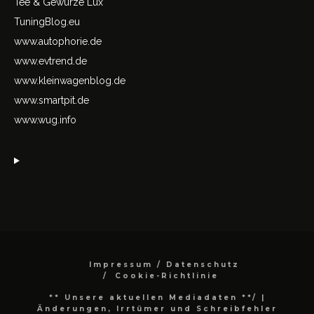
Tee & Gewürze Lux
TuningBlog.eu
www.autophorie.de
www.evtrend.de
www.kleinwagenblog.de
www.smartpit.de
www.wug.info
Impressum / Datenschutz
Cookie-Richtlinie
** Unsere aktuellen Mediadaten **/
|
Änderungen, Irrtümer und Schreibfehler