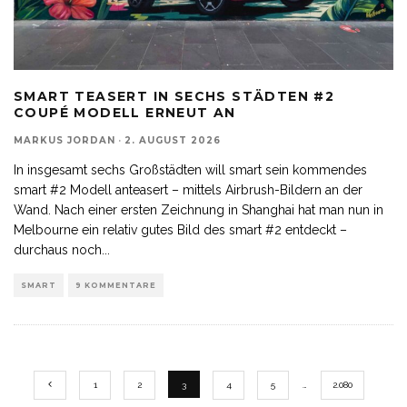
SMART TEASERT IN SECHS STÄDTEN #2
COUPÉ MODELL ERNEUT AN
MARKUS JORDAN
·
2. AUGUST 2026
In insgesamt sechs Großstädten will smart sein kommendes
smart #2 Modell anteasert – mittels Airbrush-Bildern an der
Wand. Nach einer ersten Zeichnung in Shanghai hat man nun in
Melbourne ein relativ gutes Bild des smart #2 entdeckt –
durchaus noch
...
SMART
9 KOMMENTARE
1
2
3
4
5
…
2.080